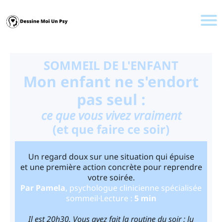
SOMMEIL DE L'ENFANT
Mon enfant ne s'endort
pas seul :
ce que vous vivez vraiment
(et que faire ce soir)
Un regard doux sur une situation qui épuise
et une première action concrète pour reprendre
votre soirée.
Par Pamela
, psychologue clinicienne spécialisée
sommeil·Lecture :
5 min
Il est 20h30. Vous avez fait la routine du soir : lu