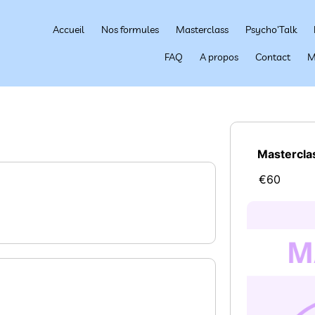
Accueil
Nos formules
Masterclass
Psycho'Talk
FAQ
A propos
Contact
M
Mastercla
€60