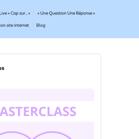
Live « Cap sur… »
« Une Question Une Réponse »
on site internet
Blog
ss